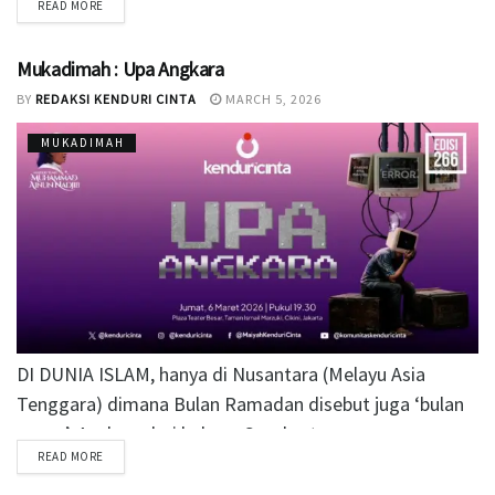
READ MORE
malam,...
Mukadimah : Upa Angkara
BY
REDAKSI KENDURI CINTA
MARCH 5, 2026
MUKADIMAH
DI DUNIA ISLAM, hanya di Nusantara (Melayu Asia
Tenggara) dimana Bulan Ramadan disebut juga ‘bulan
puasa’. Asalnya dari bahasa Sanskerta,...
READ MORE