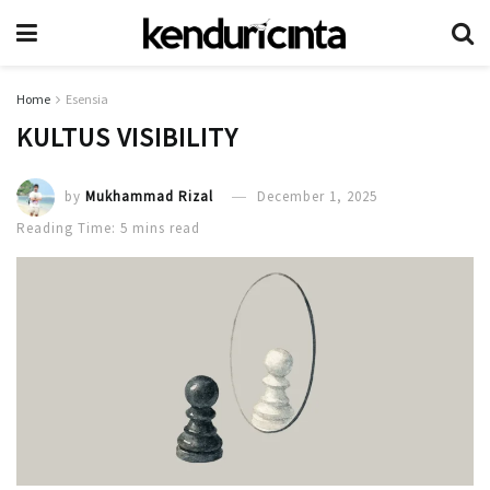
Home
Esensia
KULTUS VISIBILITY
by
Mukhammad Rizal
December 1, 2025
Reading Time: 5 mins read