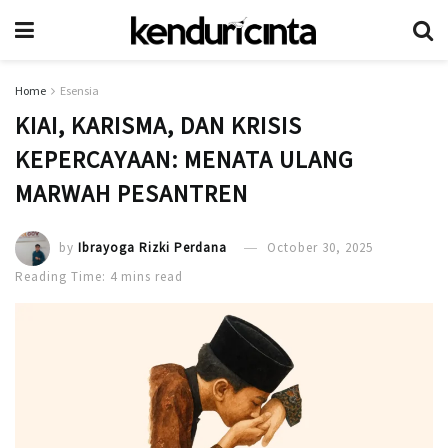
Home
Esensia
KIAI, KARISMA, DAN KRISIS
KEPERCAYAAN: MENATA ULANG
MARWAH PESANTREN
by
Ibrayoga Rizki Perdana
October 30, 2025
Reading Time: 4 mins read