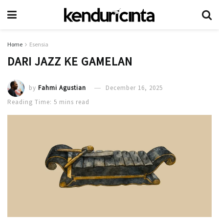
Home
Esensia
DARI JAZZ KE GAMELAN
by
Fahmi Agustian
December 16, 2025
Reading Time: 5 mins read