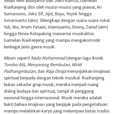
Selain Nevi Budiyanto dan Joko Kamto, Gamelan
KiaiKanjeng diisi oleh musisi-musisi yang piawai; Ari
Sumarsono, Joko SP, Jijid, Bayu, Yoyok hingga
Ismarwanto (alm). Dilengkapi dengan suara-suara vokal
Yuli, Nia, Imam Fatawi, Islamiyanto, Donny, Zainul (alm)
hingga Novia Kolopaking mewarnai musikalitas
Gamelan KiaiKanjeng yang mampu mengakomodir
berbagai jenis genre musik.
Album seperti
Kado Muhammad
(dengan lagu ikonik
Tombo Ati
),
Menyorong Rembulan
,
Wirid
Padhangmbulan
, dan
Raja Diraja
menunjukkan imajinasi
spiritual berpadu dengan teknik musikal. KiaiKanjeng
bukan sekadar grup musik; mereka menjadi ruang
dialog budaya dan spiritual, tampil di panggung
nasional hingga internasional. Musik mereka adalah
bukti bahwa imajinasi yang berpijak pada pengetahuan
mampu melahirkan karya yang melampaui batas tradisi.