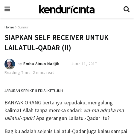
Home
Sumur
SIAPKAN SELF RECEIVER UNTUK
LAILATUL-QADAR (II)
by
Emha Ainun Nadjib
June 11, 2017
Reading Time: 2 mins read
JABURAN SERI KE-II EDISI KETUJUH
BANYAK ORANG bertanya kepadaku, mengulang
kalimat Allah tanpa mereka sadari:
wa-ma adraka ma
lailatul-qadr?
Apa gerangan Lailatul-Qadar itu?
Bagiku adalah sejenis Lailatul-Qadar juga kalau sampai