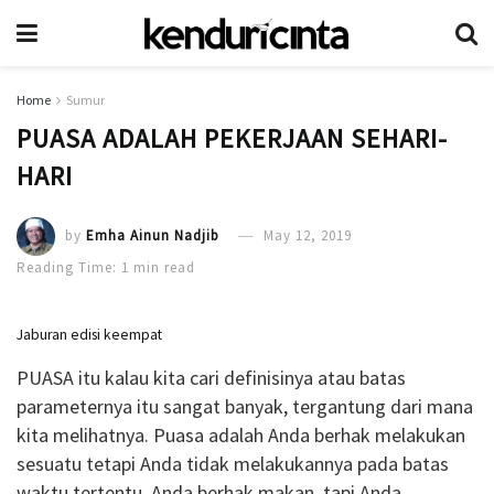
Home
Sumur
PUASA ADALAH PEKERJAAN SEHARI-
HARI
by
Emha Ainun Nadjib
May 12, 2019
Reading Time: 1 min read
Jaburan edisi keempat
PUASA itu kalau kita cari definisinya atau batas
parameternya itu sangat banyak, tergantung dari mana
kita melihatnya. Puasa adalah Anda berhak melakukan
sesuatu tetapi Anda tidak melakukannya pada batas
waktu tertentu. Anda berhak makan, tapi Anda